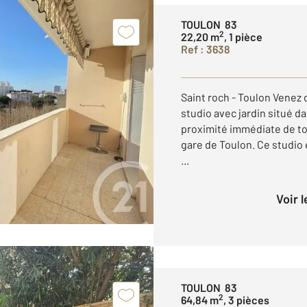
TOULON 83
2
22,20 m
, 1 pièce
Ref : 3638
Saint roch - Toulon Venez
studio avec jardin situé da
proximité immédiate de to
gare de Toulon. Ce studio 
...
Voir 
TOULON 83
2
64,84 m
, 3 pièces