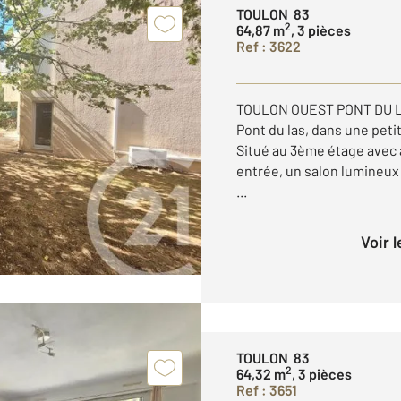
TOULON 83
2
64,87 m
, 3 pièces
Ref : 3622
TOULON OUEST PONT DU LAS
Pont du las, dans une peti
Situé au 3ème étage avec
entrée, un salon lumineu
...
Voir 
TOULON 83
2
64,32 m
, 3 pièces
Ref : 3651