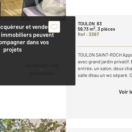
TOULON 83
acquéreur et vendeur,
2
59,73 m
, 3 pièces
 immobiliers peuvent
Ref : 3387
ompagner dans vos
projets
TOULON SAINT-ROCH Appart
avec grand jardin privati
Demander une
entrée, un salon, deux c
estimation
salle d'eau un wc séparé. 
Voir 