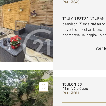
Ref : 3649
TOULON EST SAINT JEAN D
d'environ 65 m² situé au r
ouvert, deux chambres, un
chambres, un loggia, un ba
Voir 
TOULON 83
2
46 m
, 2 pièces
Ref : 3581