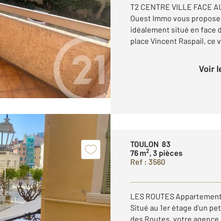
T2 CENTRE VILLE FACE AU
Ouest Immo vous propose à
idéalement situé en face d
place Vincent Raspail, ce 
Voir 
TOULON 83
2
76 m
, 3 pièces
Ref : 3560
LES ROUTES Appartement 
Situé au 1er étage d'un pe
des Routes, votre agence