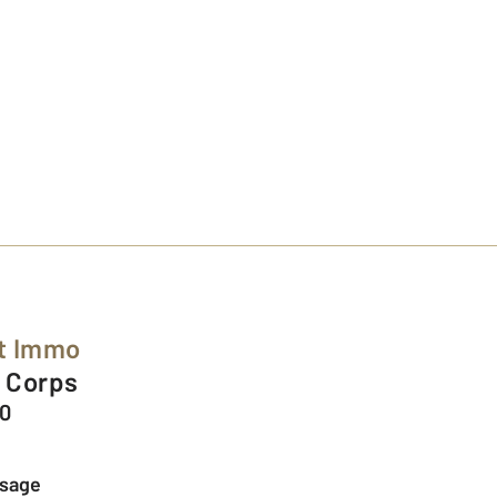
st Immo
V Corps
00
ssage