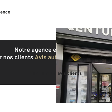
agence
Notre agence est notée
9,2/10
r nos clients
Avis authentifiés par Qualite
Voir tous les avis clients