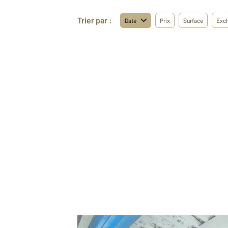
Trier par :
Date
Prix
Surface
Excl