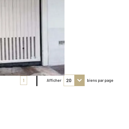
1
Afficher
biens par page