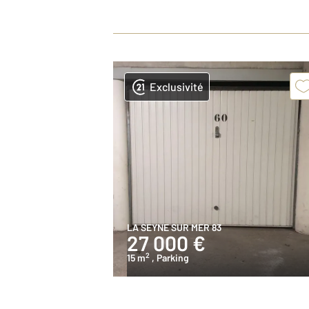
Exclusivité
LA SEYNE SUR MER 83
27 000 €
2
15 m
, Parking