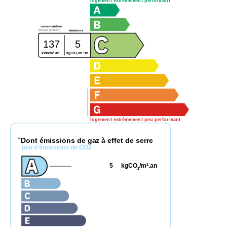
logement extrêmement performant
consommation
(énergie primaire)
émissions
137
5
2
2
kg CO
/m
.an
kWh/m
.an
2
logement extrêmement peu performant
Dont émissions de gaz à effet de serre
*
peu d'émissions de CO2
5
kgCO
/m
.an
2
2