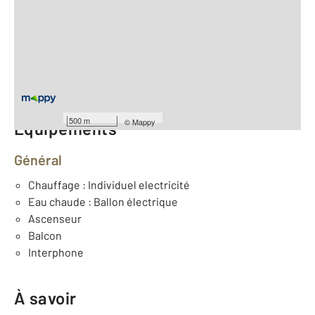
2
Surface totale : 64,9 m
2
Surface habitable : 64,9 m
Type d'appartement : T3
ème
Étage : 3
Nombre de pièces : 3
[Voir le détail]
500 m
©
Mappy
Équipements
Général
Chauffage : Individuel electricité
Eau chaude : Ballon électrique
Ascenseur
Balcon
Interphone
À savoir