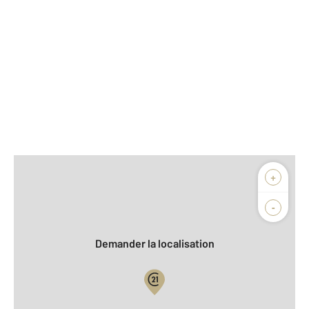
Afficher sur la carte :
+
Agence
Biens vendus
-
Demander la localisation
Vue globale