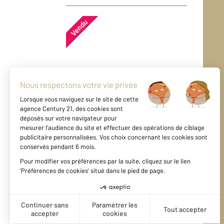
Vendu
Appartement - TOULON (83000)
En savoir plus
Vendu
Appartement - TOULON (83200)