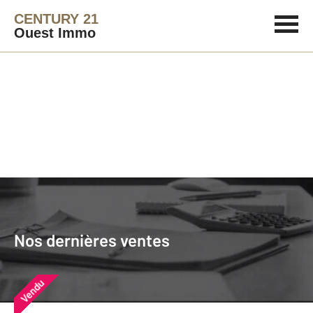
CENTURY 21
Ouest Immo
Agence immobilière
Vendre
Nos dernières ventes
Nos derniers biens vendus près de
Nos dernières ventes
chez vous
Vendu